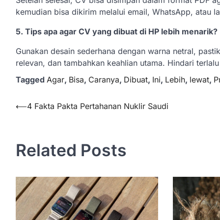
Setelah selesai, CV bisa disimpan dalam format PDF ag
kemudian bisa dikirim melalui email, WhatsApp, atau la
5. Tips apa agar CV yang dibuat di HP lebih menarik?
Gunakan desain sederhana dengan warna netral, pastik
relevan, dan tambahkan keahlian utama. Hindari terlal
Tagged
Agar
,
Bisa
,
Caranya
,
Dibuat
,
Ini
,
Lebih
,
lewat
,
P
Navigasi
⟵
4 Fakta Pakta Pertahanan Nuklir Saudi
pos
Related Posts