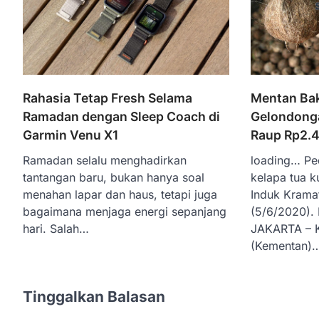
Mentan Bak
Rahasia Tetap Fresh Selama
Gelondonga
Ramadan dengan Sleep Coach di
Raup Rp2.4
Garmin Venu X1
loading… P
Ramadan selalu menghadirkan
kelapa tua ku
tantangan baru, bukan hanya soal
Induk Kramat
menahan lapar dan haus, tetapi juga
(5/6/2020).
bagaimana menjaga energi sepanjang
JAKARTA – K
hari. Salah…
(Kementan)
Tinggalkan Balasan