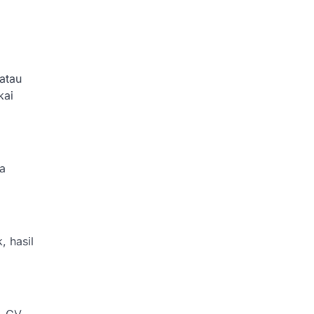
atau
kai
a
, hasil