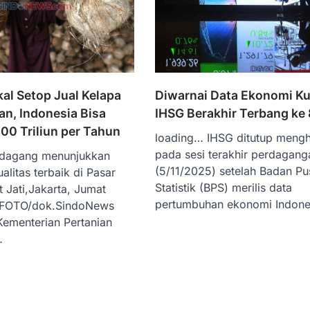
al Setop Jual Kelapa
Diwarnai Data Ekonomi Kuar
n, Indonesia Bisa
IHSG Berakhir Terbang ke 
00 Triliun per Tahun
loading… IHSG ditutup mengh
pada sesi terakhir perdagang
edagang menunjukkan
(5/11/2025) setelah Badan Pu
alitas terbaik di Pasar
Statistik (BPS) merilis data
 Jati,Jakarta, Jumat
pertumbuhan ekonomi Indon
 FOTO/dok.SindoNews
ementerian Pertanian
…