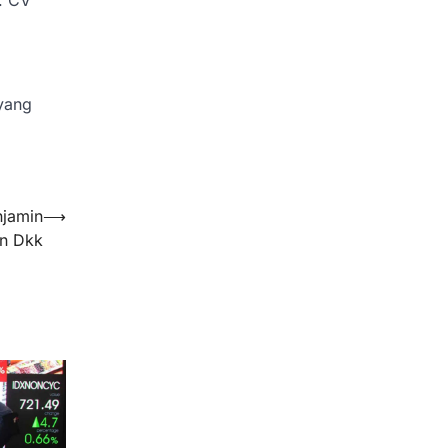
. CV
 yang
njamin
⟶
n Dkk