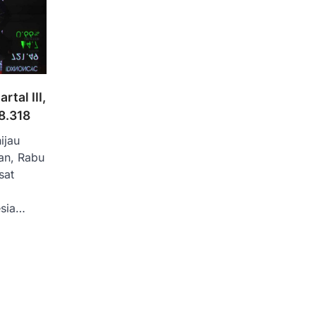
tal III,
8.318
ijau
an, Rabu
sat
esia…