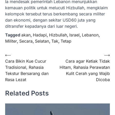
Ia mendesak pemerintah Lebanon menunjukkan
kemauan politik untuk melucuti Hizbullah, mengklaim
kelompok tersebut terus berkembang secara militer
dan ekonomi, dengan sekitar USD60 juta yang
ditransfer kepadanya dari luar negeri.
Tagged
akan
,
Hadapi
,
Hizbullah
,
Israel
,
Lebanon
,
Militer
,
Secara
,
Selatan
,
Tak
,
Tetap
Navigasi
⟵
⟶
Cara Bikin Kue Cucur
Cara agar Ketiak Tidak
pos
Tradisional, Rahasia
Hitam, Rahasia Perawatan
Tekstur Bersarang dan
Kulit Cerah yang Wajib
Rasa Lezat
Dicoba
Related Posts