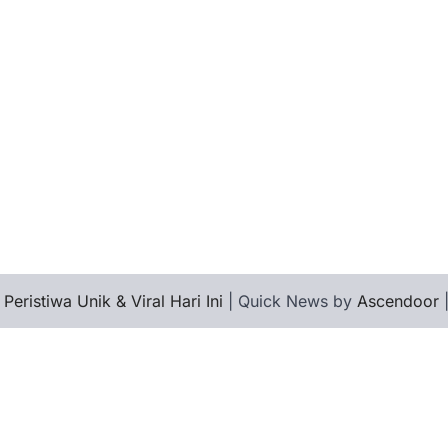
 Peristiwa Unik & Viral Hari Ini
| Quick News by
Ascendoor