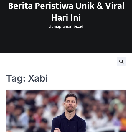
Berita Peristiwa Unik & Viral
Skip
to
Hari Ini
content
duniapreman.biz.id
Tag:
Xabi