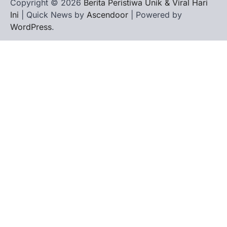
Copyright © 2026
Berita Peristiwa Unik & Viral Hari
Ini
| Quick News by
Ascendoor
| Powered by
WordPress
.