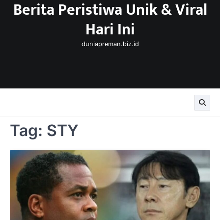
Berita Peristiwa Unik & Viral
Skip
to
Hari Ini
content
duniapreman.biz.id
Tag:
STY