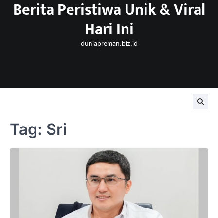
Berita Peristiwa Unik & Viral
Skip
to
Hari Ini
content
duniapreman.biz.id
Tag:
Sri