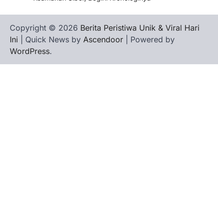
Copyright © 2026
Berita Peristiwa Unik & Viral Hari
Ini
| Quick News by
Ascendoor
| Powered by
WordPress
.