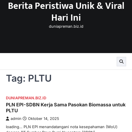
Berita Peristiwa Unik & Viral
Skip
to
Hari Ini
content
duniapreman.biz.id
Tag:
PLTU
DUNIAPREMAN.BIZ.ID
PLN EPI-SDBN Kerja Sama Pasokan Biomassa untuk
PLTU
admin
Oktober 14, 2025
loading… PLN EPI menandatangani nota kesepahaman (MoU)