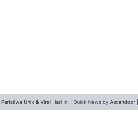
 Peristiwa Unik & Viral Hari Ini
| Quick News by
Ascendoor