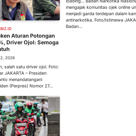
loading… Badan Narkotika Nasion
mengajak komunitas ojek online u
menjadi garda terdepan dalam ka
antinarkotika. Foto/Istimewa JAK
Badan…
IZ.ID
ken Aturan Potongan
%, Driver Ojol: Semoga
atuh
 2, 2026
 salah satu driver ojol. Foto:
ar JAKARTA – Presiden
anto menandatangani
siden (Perpres) Nomor 27…