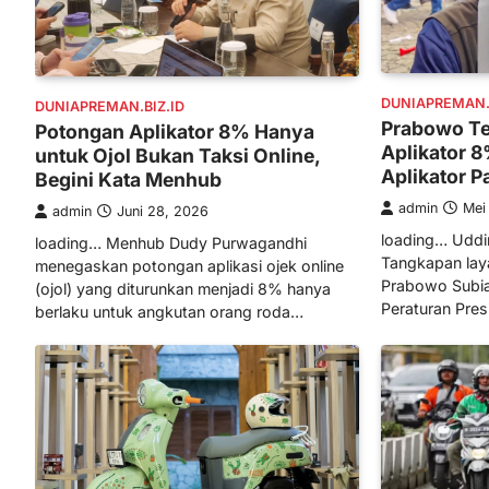
DUNIAPREMAN.B
DUNIAPREMAN.BIZ.ID
Prabowo Te
Potongan Aplikator 8% Hanya
Aplikator 8
untuk Ojol Bukan Taksi Online,
Aplikator P
Begini Kata Menhub
admin
Mei
admin
Juni 28, 2026
loading… Uddin,
loading… Menhub Dudy Purwagandhi
Tangkapan lay
menegaskan potongan aplikasi ojek online
Prabowo Subi
(ojol) yang diturunkan menjadi 8% hanya
Peraturan Pre
berlaku untuk angkutan orang roda…