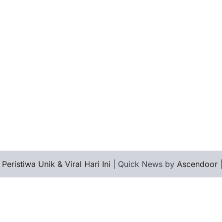
 Peristiwa Unik & Viral Hari Ini
| Quick News by
Ascendoor