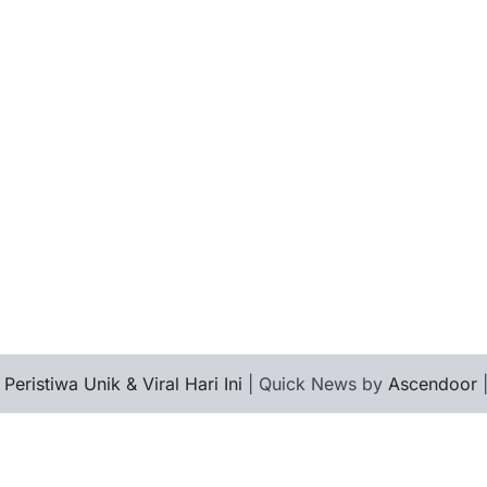
 Peristiwa Unik & Viral Hari Ini
| Quick News by
Ascendoor