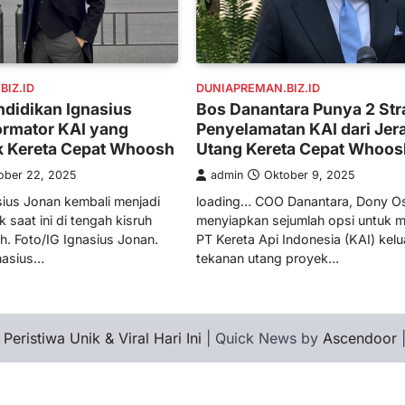
IZ.ID
DUNIAPREMAN.BIZ.ID
ndidikan Ignasius
Bos Danantara Punya 2 Str
ormator KAI yang
Penyelamatan KAI dari Jer
k Kereta Cepat Whoosh
Utang Kereta Cepat Whoos
ober 22, 2025
admin
Oktober 9, 2025
ius Jonan kembali menjadi
loading… COO Danantara, Dony Os
k saat ini di tengah kisruh
menyiapkan sejumlah opsi untuk 
. Foto/IG Ignasius Jonan.
PT Kereta Api Indonesia (KAI) kelu
nasius…
tekanan utang proyek…
 Peristiwa Unik & Viral Hari Ini
| Quick News by
Ascendoor