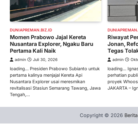
DUNIAPREMAN.BIZ.ID
DUNIAPREMAN.B
Momen Prabowo Jajal Kereta
Riwayat Pe
Nusantara Explorer, Ngaku Baru
Jonan, Ref
Pertama Kali Naik
Tegas Tola
admin
Juli 30, 2026
admin
Okt
loading… Presiden Prabowo Subianto untuk
loading… Ignas
pertama kalinya menjajal Kereta Api
perhatian publi
Nusantara Explorer usai meresmikan
proyek Whoosh
revitalisasi Stasiun Semarang Tawang, Jawa
JAKARTA – Ig
Tengah,…
Copyright © 2026
Berita