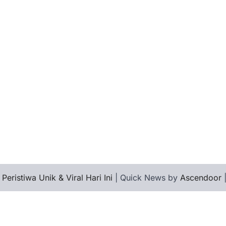
 Peristiwa Unik & Viral Hari Ini
| Quick News by
Ascendoor