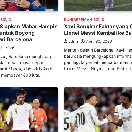
IZ.ID
DUNIAPREMAN.BIZ.ID
 Siapkan Mahar Hampir
Xavi Bongkar Faktor yang
n untuk Boyong
Lionel Messi Kembali ke B
ari Barcelona
admin
April 30, 2026
 8, 2026
Mantan pelatih Barcelona, ​​Xavi H
baru saja mengungkapkan informa
nyol, Barcelona menghadapi
penting: Ia pernah mencoba mem
ial terkait masa depan
Lionel Messi, Neymar, dan Pedro 
urut Marca, klub-klub Arab
a membayar €90 juta…