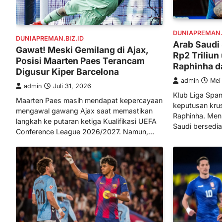
DUNIAPREMAN.B
DUNIAPREMAN.BIZ.ID
Arab Saudi
Gawat! Meski Gemilang di Ajax,
Rp2 Triliu
Posisi Maarten Paes Terancam
Raphinha d
Digusur Kiper Barcelona
admin
Mei
admin
Juli 31, 2026
Klub Liga Spa
Maarten Paes masih mendapat kepercayaan
keputusan krus
mengawal gawang Ajax saat memastikan
Raphinha. Men
langkah ke putaran ketiga Kualifikasi UEFA
Saudi bersedi
Conference League 2026/2027. Namun,…