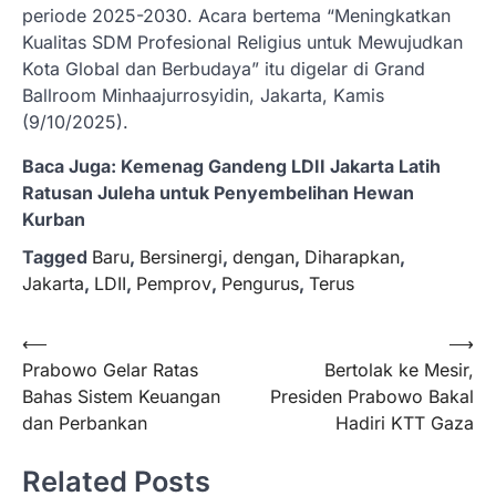
periode 2025-2030. Acara bertema “Meningkatkan
Kualitas SDM Profesional Religius untuk Mewujudkan
Kota Global dan Berbudaya” itu digelar di Grand
Ballroom Minhaajurrosyidin, Jakarta, Kamis
(9/10/2025).
Baca Juga: Kemenag Gandeng LDII Jakarta Latih
Ratusan Juleha untuk Penyembelihan Hewan
Kurban
Tagged
Baru
,
Bersinergi
,
dengan
,
Diharapkan
,
Jakarta
,
LDII
,
Pemprov
,
Pengurus
,
Terus
Navigasi
⟵
⟶
Prabowo Gelar Ratas
Bertolak ke Mesir,
pos
Bahas Sistem Keuangan
Presiden Prabowo Bakal
dan Perbankan
Hadiri KTT Gaza
Related Posts