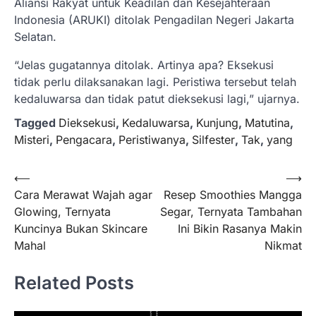
Aliansi Rakyat untuk Keadilan dan Kesejahteraan
Indonesia (ARUKI) ditolak Pengadilan Negeri Jakarta
Selatan.
“Jelas gugatannya ditolak. Artinya apa? Eksekusi
tidak perlu dilaksanakan lagi. Peristiwa tersebut telah
kedaluwarsa dan tidak patut dieksekusi lagi,” ujarnya.
Tagged
Dieksekusi
,
Kedaluwarsa
,
Kunjung
,
Matutina
,
Misteri
,
Pengacara
,
Peristiwanya
,
Silfester
,
Tak
,
yang
Navigasi
⟵
⟶
Cara Merawat Wajah agar
Resep Smoothies Mangga
pos
Glowing, Ternyata
Segar, Ternyata Tambahan
Kuncinya Bukan Skincare
Ini Bikin Rasanya Makin
Mahal
Nikmat
Related Posts