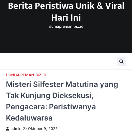
Berita Peristiwa Unik & Viral
Skip
to
Hari Ini
content
duniapreman.biz.id
DUNIAPREMAN.BIZ.ID
Misteri Silfester Matutina yang
Tak Kunjung Dieksekusi,
Pengacara: Peristiwanya
Kedaluwarsa
admin
Oktober 9, 2025