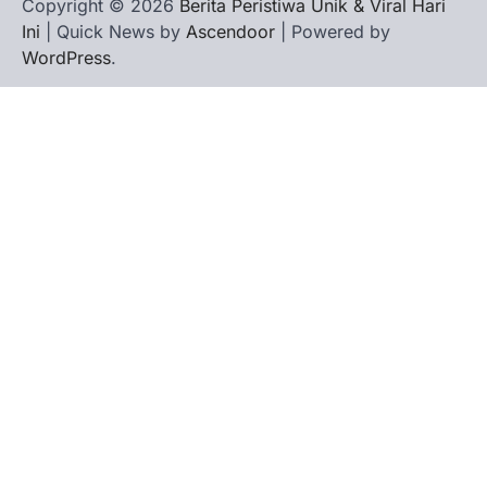
Copyright © 2026
Berita Peristiwa Unik & Viral Hari
Ini
| Quick News by
Ascendoor
| Powered by
WordPress
.