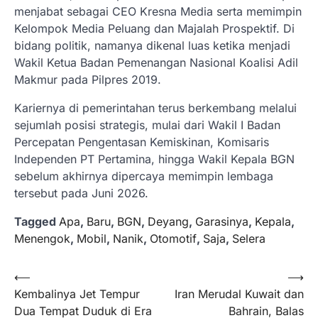
menjabat sebagai CEO Kresna Media serta memimpin
Kelompok Media Peluang dan Majalah Prospektif. Di
bidang politik, namanya dikenal luas ketika menjadi
Wakil Ketua Badan Pemenangan Nasional Koalisi Adil
Makmur pada Pilpres 2019.
Kariernya di pemerintahan terus berkembang melalui
sejumlah posisi strategis, mulai dari Wakil I Badan
Percepatan Pengentasan Kemiskinan, Komisaris
Independen PT Pertamina, hingga Wakil Kepala BGN
sebelum akhirnya dipercaya memimpin lembaga
tersebut pada Juni 2026.
Tagged
Apa
,
Baru
,
BGN
,
Deyang
,
Garasinya
,
Kepala
,
Menengok
,
Mobil
,
Nanik
,
Otomotif
,
Saja
,
Selera
Navigasi
⟵
⟶
Kembalinya Jet Tempur
Iran Merudal Kuwait dan
pos
Dua Tempat Duduk di Era
Bahrain, Balas