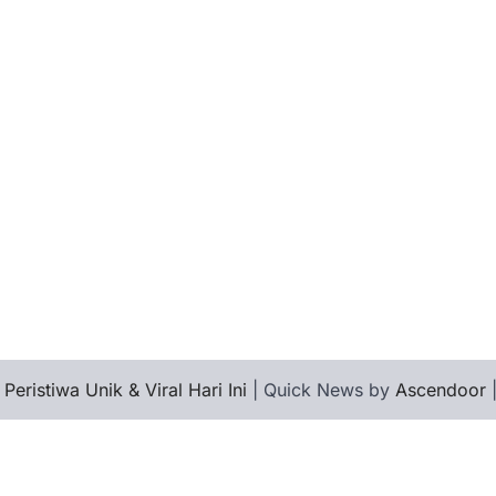
 Peristiwa Unik & Viral Hari Ini
| Quick News by
Ascendoor