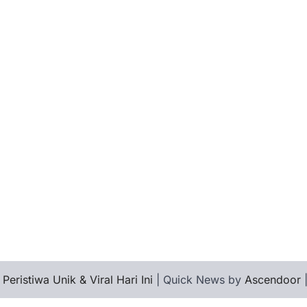
 Peristiwa Unik & Viral Hari Ini
| Quick News by
Ascendoor