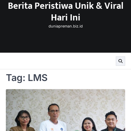
Berita Peristiwa Unik & Viral
Skip
to
Hari Ini
content
duniapreman.biz.id
Tag:
LMS