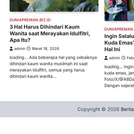
DUNIAPREMAN.BIZ.ID
3 Hal Harus Dihindari Kaum
DUNIAPREMAN.B
Wanita saat Merayakan Idulfitri,
Ingin Selal
Apa Itu?
Kuda Emas?
Hal Ini
admin
Maret 18, 2026
loading… Ada beberapa hal yang sebaiknya
admin
Feb
dihindari kaum wanita muslimah ini saat
loading… Ingin
merayakan Idulfitri, semua yang harus
kuda emas, jang
dihindari kaum wanita…
Foto/X/@ABDan
Dengan sejara
Copyright © 2026
Berita