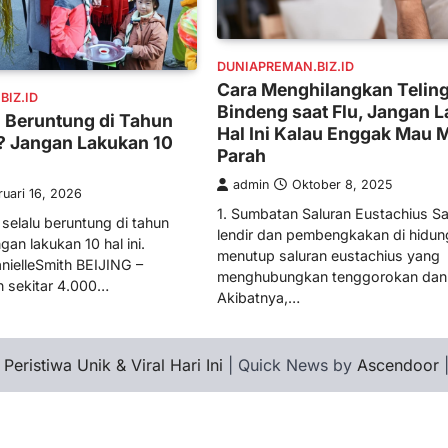
DUNIAPREMAN.BIZ.ID
Cara Menghilangkan Telin
IZ.ID
Bindeng saat Flu, Jangan 
u Beruntung di Tahun
Hal Ini Kalau Enggak Mau 
 Jangan Lakukan 10
Parah
admin
Oktober 8, 2025
ruari 16, 2026
1. Sumbatan Saluran Eustachius Saa
 selalu beruntung di tahun
lendir dan pembengkakan di hidun
an lakukan 10 hal ini.
menutup saluran eustachius yang
ielleSmith BEIJING –
menghubungkan tenggorokan dan t
h sekitar 4.000…
Akibatnya,…
 Peristiwa Unik & Viral Hari Ini
| Quick News by
Ascendoor